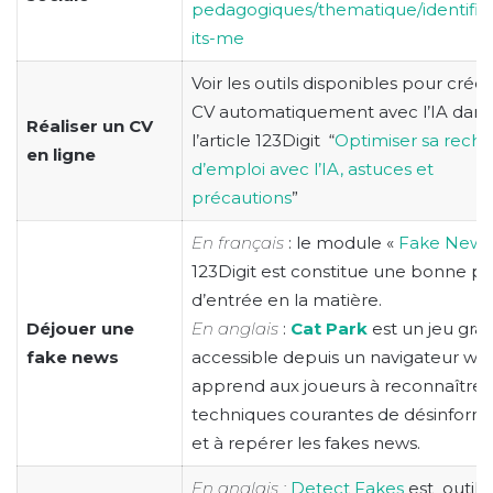
pedagogiques/thematique/identifica
its-me
Voir les outils disponibles pour crée
CV automatiquement avec l’IA dans
Réaliser un CV
l’article 123Digit “
Optimiser sa rech
en ligne
d’emploi avec l’IA, astuces et
précautions
”
En français
:
le module «
Fake News
123Digit est constitue une bonne po
d’entrée en la matière.
Déjouer une
En anglais
:
Cat Park
est un jeu gratu
fake news
accessible depuis un navigateur web
apprend aux joueurs à reconnaître l
techniques courantes de désinform
et à repérer les fakes news.
En anglais :
Detect Fakes
est outil