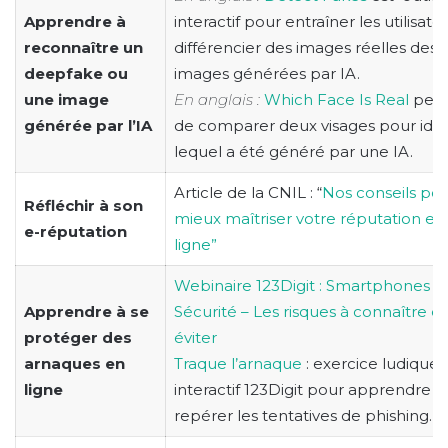
Apprendre à
interactif pour entraîner les utilisate
reconnaître un
différencier des images réelles des
deepfake ou
images générées par IA.
une image
En anglais :
Which Face Is Real
per
générée par l’IA
de comparer deux visages pour ident
lequel a été généré par une IA.
Article de la CNIL : “
Nos conseils po
Réfléchir à son
mieux maîtriser votre réputation en
e-réputation
ligne”
Webinaire 123Digit : Smartphones e
Apprendre à se
Sécurité – Les risques à connaître et
protéger des
éviter
arnaques en
Traque l’arnaque
: exercice ludique 
ligne
interactif 123Digit pour apprendre à
repérer les tentatives de phishing.