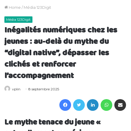
Home
/
Média 123Digit
Média 123Digit
Inégalités numériques chez les
jeunes : au-delà du mythe du
“digital native”, dépasser les
clichés et renforcer
l’accompagnement
vplin
8 septembre 2025
Facebook
Twitter
LinkedIn
WhatsAp
Partager 
Le mythe tenace du jeune «