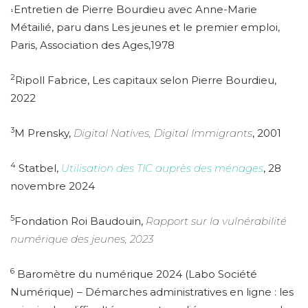
Entretien de Pierre Bourdieu avec Anne-Marie
¹
Métailié, paru dans Les jeunes et le premier emploi,
Paris, Association des Ages,1978
2
Ripoll Fabrice, Les capitaux selon Pierre Bourdieu,
2022
3
M Prensky,
Digital Natives, Digital Immigrants
, 2001
4
Statbel,
Utilisation des TIC auprès des ménages
, 28
novembre 2024
5
Fondation Roi Baudouin,
Rapport sur la vulnérabilité
numérique des jeunes, 2023
6
Baromètre du numérique 2024 (Labo Société
Numérique) – Démarches administratives en ligne : les