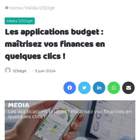
Home
/
Média 123Digit
Média 123Digit
Les applications budget :
maîtrisez vos finances en
quelques clics !
123digit
3 juin 2024
Facebook
Twitter
LinkedIn
WhatsAp
Partager 