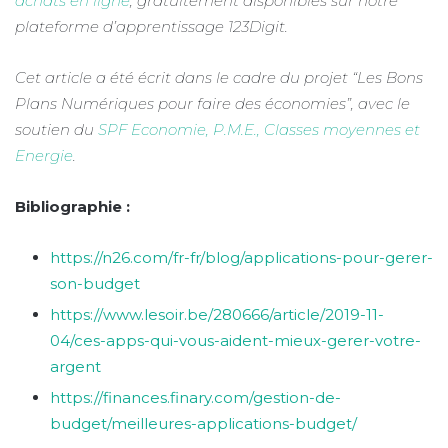
achats en ligne
, gratuitement disponibles sur notre
plateforme d’apprentissage 123Digit.
Cet article a été écrit dans le cadre du projet “Les Bons
Plans Numériques pour faire des économies”, avec le
soutien du
SPF Economie, P.M.E., Classes moyennes et
Energie
.
Bibliographie :
https://n26.com/fr-fr/blog/applications-pour-gerer-
son-budget
https://www.lesoir.be/280666/article/2019-11-
04/ces-apps-qui-vous-aident-mieux-gerer-votre-
argent
https://finances.finary.com/gestion-de-
budget/meilleures-applications-budget/