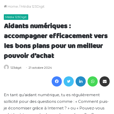
Home
/
Média 123Digit
Média 123Digit
Aidants numériques :
accompagner efficacement vers
les bons plans pour un meilleur
pouvoir d’achat
123digit
21 octobre 2024
Facebook
Twitter
LinkedIn
WhatsAp
Partager 
En tant qu’aidant numérique, tu es régulièrement
sollicité pour des questions comme : « Comment puis-
je économiser grâce à Internet ? » ou « Pouvez-vous