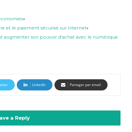
 économies
«
ne et le paiement sécurisé sur Internet
«
augmenter son pouvoir d’achat avec le numérique
itter
LinkedIn
Partager par email
ave a Reply