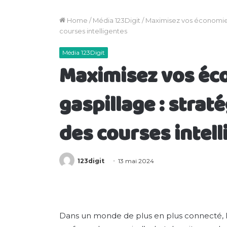
Home
/
Média 123Digit
/
Maximisez vos économies 
courses intelligentes
Média 123Digit
Maximisez vos éco
gaspillage : stra
des courses intel
123digit
13 mai 2024
Dans un monde de plus en plus connecté, l