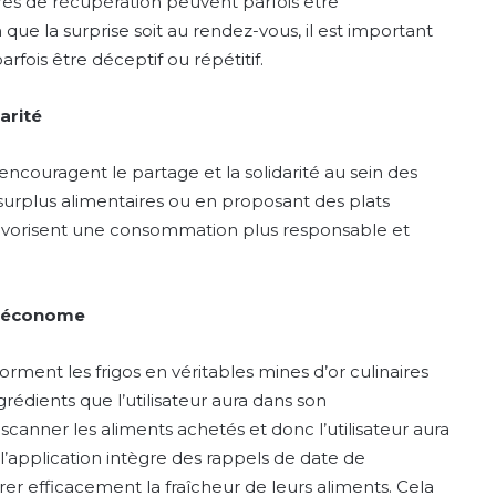
res de récupération peuvent parfois être
 que la surprise soit au rendez-vous, il est important
fois être déceptif ou répétitif.
arité
ncouragent le partage et la solidarité au sein des
surplus alimentaires ou en proposant des plats
favorisent une consommation plus responsable et
et économe
ment les frigos en véritables mines d’or culinaires
édients que l’utilisateur aura dans son
 scanner les aliments achetés et donc l’utilisateur aura
, l’application intègre des rappels de date de
érer efficacement la fraîcheur de leurs aliments. Cela